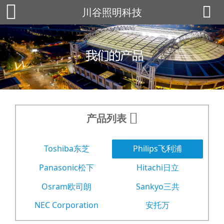
川谷照明科技
产品列表
Toshiba东芝
Philips飞利浦
Panasonic松下
Hitachi日立
Osram欧司朗
Sankyo三共
NEC Corporation
安托万