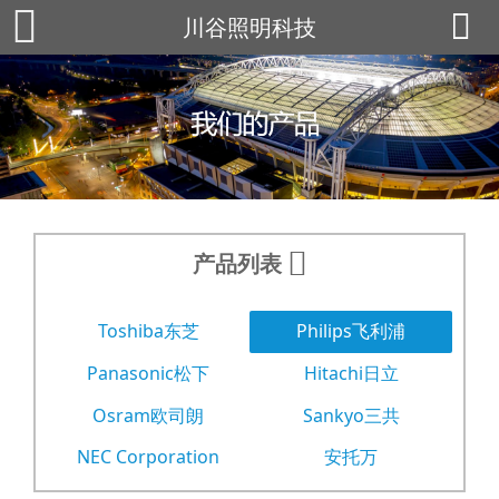
川谷照明科技
产品列表
Toshiba东芝
Philips飞利浦
Panasonic松下
Hitachi日立
Osram欧司朗
Sankyo三共
NEC Corporation
安托万